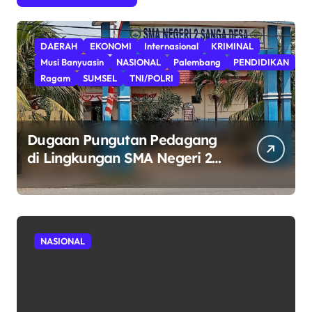
DAERAH
EKONOMI
Internasional
KRIMINAL
Musi Banyuasin
NASIONAL
Palembang
PENDIDIKAN
Ragam
SUMSEL
TNI/POLRI
Dugaan Pungutan Pedagang
di Lingkungan SMA Negeri 2
Keban II Sanga Desa Harus
Diusut Tuntas: Ujian Integritas
Tata Kelola Pendidikan dan
Penegakan Hukum.
NASIONAL