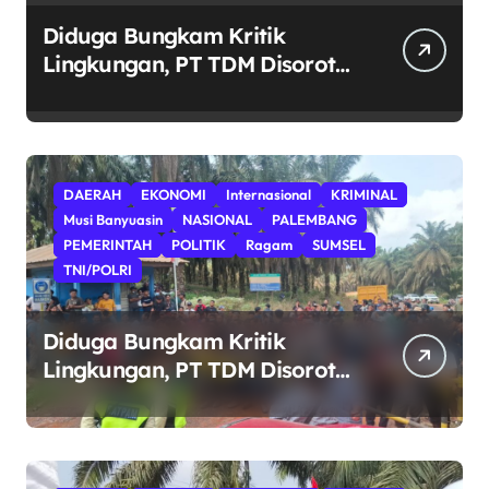
Diduga Bungkam Kritik
Lingkungan, PT TDM Disorot
Usai Aksi Damai Gagal
Digelar; POSE RI Nilai Ada
Indikasi Obstruction terhadap
Hak Konstitusional Warga.
DAERAH
EKONOMI
Internasional
KRIMINAL
Musi Banyuasin
NASIONAL
PALEMBANG
PEMERINTAH
POLITIK
Ragam
SUMSEL
TNI/POLRI
Diduga Bungkam Kritik
Lingkungan, PT TDM Disorot
Usai Aksi Damai Gagal
Digelar; POSE RI Nilai Ada
Indikasi Obstruction terhadap
Hak Konstitusional Warga.