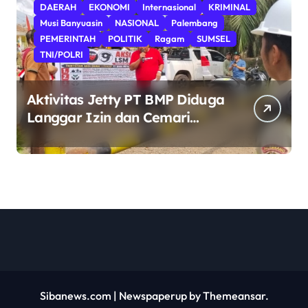
DAERAH
EKONOMI
Internasional
KRIMINAL
Musi Banyuasin
NASIONAL
Palembang
PEMERINTAH
POLITIK
Ragam
SUMSEL
TNI/POLRI
Aktivitas Jetty PT BMP Diduga
Langgar Izin dan Cemari
Sungai Dawas, Massa Aksi
POSE RI bersama Barikade 98
Minta Pemerintah Usut Tuntas.
Sibanews.com
|
Newspaperup
by
Themeansar
.