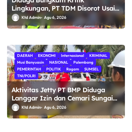
Diduga Bungkam Kritik
Lingkungan, PT TDM Disorot Usai
Aksi Damai Gagal Digelar; POSE RI
Ktd Admin
Agu 6, 2026
Nilai Ada Indikasi Obstruction
terhadap Hak Konstitusional
Warga.
DAERAH
EKONOMI
Internasional
KRIMINAL
Musi Banyuasin
NASIONAL
Palembang
PEMERINTAH
POLITIK
Ragam
SUMSEL
TNI/POLRI
Aktivitas Jetty PT BMP Diduga
Langgar Izin dan Cemari Sungai
Dawas, Massa Aksi POSE RI
Ktd Admin
Agu 6, 2026
bersama Barikade 98 Minta
Pemerintah Usut Tuntas.