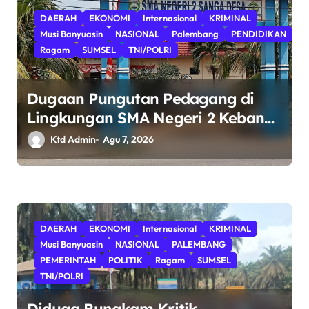
DAERAH
EKONOMI
Internasional
KRIMINAL
Musi Banyuasin
NASIONAL
Palembang
PENDIDIKAN
Ragam
SUMSEL
TNI/POLRI
Dugaan Pungutan Pedagang di
Lingkungan SMA Negeri 2 Keban
II Sanga Desa Harus Diusut
Ktd Admin
Agu 7, 2026
Tuntas: Ujian Integritas Tata Kelola
Pendidikan dan Penegakan
Hukum.
DAERAH
EKONOMI
Internasional
KRIMINAL
Musi Banyuasin
NASIONAL
PALEMBANG
PEMERINTAH
POLITIK
Ragam
SUMSEL
TNI/POLRI