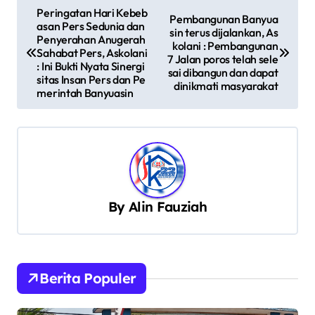
N
Peringatan Hari Kebeb
Pembangunan Banyua
asan Pers Sedunia dan
a
sin terus dijalankan, As
Penyerahan Anugerah
kolani : Pembangunan
v
Sahabat Pers, Askolani
7 Jalan poros telah sele
: Ini Bukti Nyata Sinergi
sai dibangun dan dapat
i
sitas Insan Pers dan Pe
dinikmati masyarakat
merintah Banyuasin
g
a
s
i
p
By
Alin Fauziah
o
s
Berita Populer