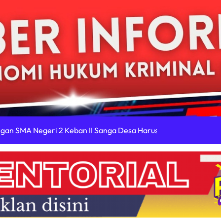
an SMA Negeri 2 Keban II Sanga Desa Harus Diusut Tuntas: Uji
Diduga Bungkam K