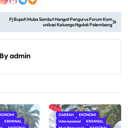
Pj Bupati Muba Sambut Hangat Pengurus Forum Kom
unikasi Keluarga Ngulak Palembang
By
admin
KONOMI
DAERAH
EKONOMI
KRIMINAL
Internasional
KRIMINAL
in
NASIONAL
Musi Banyuasin
NASIONAL