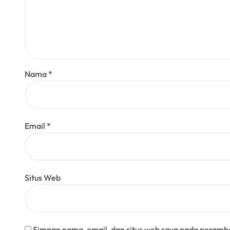
Nama
*
Email
*
Situs Web
Simpan nama, email, dan situs web saya pada peramba