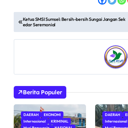
N
Ketua SMSI Sumsel: Bersih-bersih Sungai Jangan Sek
edar Seremonial
a
v
i
g
a
s
Berita Populer
i
p
DAERAH
EKONOMI
DAERAH
E
o
Internasional
KRIMINAL
Internasional
Musi Banyuasin
NASIONAL
Musi Banyuas