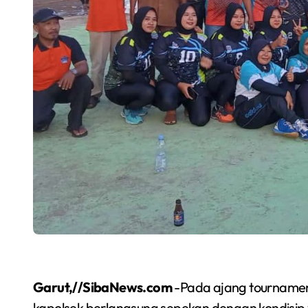
Garut,//SibaNews.com
-Pada ajang tournamen 
kapolsek berlangsung sepekan dengan kondisip y