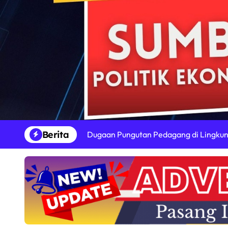
Skip
to
content
Berita
Dugaan Pungutan Pedagang di Lingkung