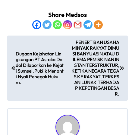
Share Medsos
N
PENERTIBAN USAHA
MINYAK RAKYAT DIMU
a
Dugaan Kejahatan Lin
SI BANYUASIN ATAU D
v
gkungan PT Astaka Do
ILEMA PEMISKINAN IN
dol Dilaporkan ke Kejat
STAN TERSTRUKTUR,
i
i Sumsel, Publik Menant
KETIKA NEGARA TEGA
i Nyali Penegak Huku
S KE RAKYAT, TERKES
g
m.
AN LUNAK TERHADA
P KEPETINGAN BESA
a
R.
s
i
p
o