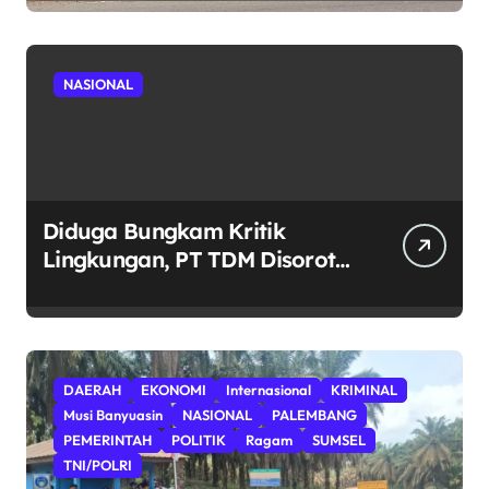
Diusut Tuntas: Ujian Integritas
Tata Kelola Pendidikan dan
Penegakan Hukum.
NASIONAL
Diduga Bungkam Kritik
Lingkungan, PT TDM Disorot
Usai Aksi Damai Gagal
Digelar; POSE RI Nilai Ada
Indikasi Obstruction terhadap
Hak Konstitusional Warga.
DAERAH
EKONOMI
Internasional
KRIMINAL
Musi Banyuasin
NASIONAL
PALEMBANG
PEMERINTAH
POLITIK
Ragam
SUMSEL
TNI/POLRI