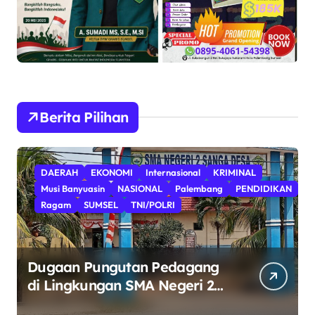
Berita Pilihan
DAERAH
EKONOMI
Internasional
KRIMINAL
Musi Banyuasin
NASIONAL
Palembang
PENDIDIKAN
Ragam
SUMSEL
TNI/POLRI
Dugaan Pungutan Pedagang
di Lingkungan SMA Negeri 2
Keban II Sanga Desa Harus