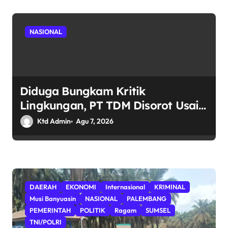
Hukum.
NASIONAL
Diduga Bungkam Kritik
Lingkungan, PT TDM Disorot Usai
Aksi Damai Gagal Digelar; POSE RI
Ktd Admin
Agu 7, 2026
Nilai Ada Indikasi Obstruction
terhadap Hak Konstitusional
Warga.
DAERAH
EKONOMI
Internasional
KRIMINAL
Musi Banyuasin
NASIONAL
PALEMBANG
PEMERINTAH
POLITIK
Ragam
SUMSEL
TNI/POLRI