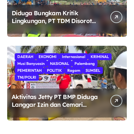
Diduga Bungkam Kritik
Lingkungan, PT TDM Disorot
Usai Aksi Damai Gagal
Digelar; POSE RI Nilai Ada
Indikasi Obstruction terhadap
Hak Konstitusional Warga.
DAERAH
EKONOMI
Internasional
KRIMINAL
Musi Banyuasin
NASIONAL
Palembang
PEMERINTAH
POLITIK
Ragam
SUMSEL
TNI/POLRI
Aktivitas Jetty PT BMP Diduga
Langgar Izin dan Cemari
Sungai Dawas, Massa Aksi
POSE RI bersama Barikade 98
Minta Pemerintah Usut Tuntas.