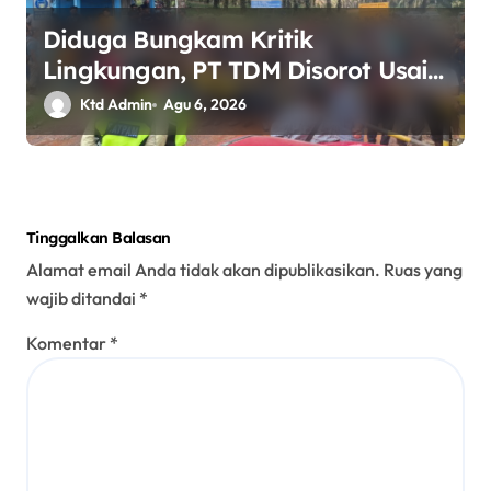
Diduga Bungkam Kritik
Lingkungan, PT TDM Disorot Usai
Aksi Damai Gagal Digelar; POSE RI
Ktd Admin
Agu 6, 2026
Nilai Ada Indikasi Obstruction
terhadap Hak Konstitusional
Warga.
Tinggalkan Balasan
Alamat email Anda tidak akan dipublikasikan.
Ruas yang
wajib ditandai
*
Komentar
*