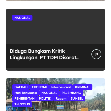
Diusut Tuntas: Ujian Integritas
Tata Kelola Pendidikan dan
Penegakan Hukum.
NASIONAL
Diduga Bungkam Kritik
Lingkungan, PT TDM Disorot
Usai Aksi Damai Gagal
Digelar; POSE RI Nilai Ada
Indikasi Obstruction terhadap
Hak Konstitusional Warga.
DAERAH
EKONOMI
Internasional
KRIMINAL
Musi Banyuasin
NASIONAL
PALEMBANG
PEMERINTAH
POLITIK
Ragam
SUMSEL
TNI/POLRI