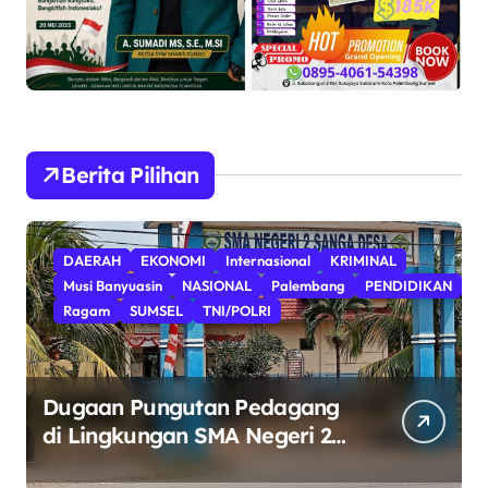
Berita Pilihan
DAERAH
EKONOMI
Internasional
KRIMINAL
Musi Banyuasin
NASIONAL
Palembang
PENDIDIKAN
Ragam
SUMSEL
TNI/POLRI
Dugaan Pungutan Pedagang
di Lingkungan SMA Negeri 2
Keban II Sanga Desa Harus