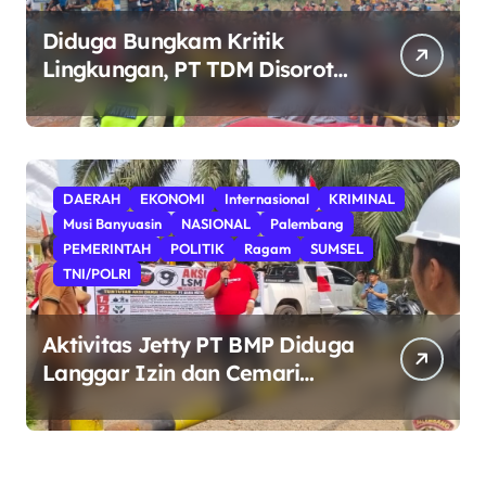
Diduga Bungkam Kritik
Lingkungan, PT TDM Disorot
Usai Aksi Damai Gagal
Digelar; POSE RI Nilai Ada
Indikasi Obstruction terhadap
Hak Konstitusional Warga.
DAERAH
EKONOMI
Internasional
KRIMINAL
Musi Banyuasin
NASIONAL
Palembang
PEMERINTAH
POLITIK
Ragam
SUMSEL
TNI/POLRI
Aktivitas Jetty PT BMP Diduga
Langgar Izin dan Cemari
Sungai Dawas, Massa Aksi
POSE RI bersama Barikade 98
Minta Pemerintah Usut Tuntas.