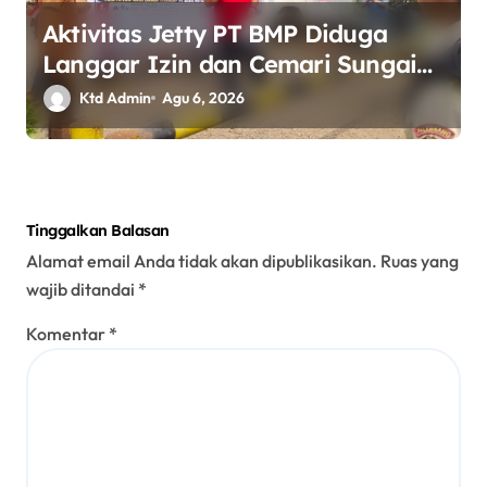
Aktivitas Jetty PT BMP Diduga
Langgar Izin dan Cemari Sungai
Dawas, Massa Aksi POSE RI
Ktd Admin
Agu 6, 2026
bersama Barikade 98 Minta
Pemerintah Usut Tuntas.
Tinggalkan Balasan
Alamat email Anda tidak akan dipublikasikan.
Ruas yang
wajib ditandai
*
Komentar
*