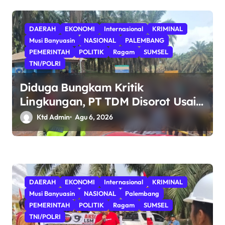
Hukum.
DAERAH
EKONOMI
Internasional
KRIMINAL
Musi Banyuasin
NASIONAL
PALEMBANG
PEMERINTAH
POLITIK
Ragam
SUMSEL
TNI/POLRI
Diduga Bungkam Kritik
Lingkungan, PT TDM Disorot Usai
Aksi Damai Gagal Digelar; POSE RI
Ktd Admin
Agu 6, 2026
Nilai Ada Indikasi Obstruction
terhadap Hak Konstitusional
Warga.
DAERAH
EKONOMI
Internasional
KRIMINAL
Musi Banyuasin
NASIONAL
Palembang
PEMERINTAH
POLITIK
Ragam
SUMSEL
TNI/POLRI