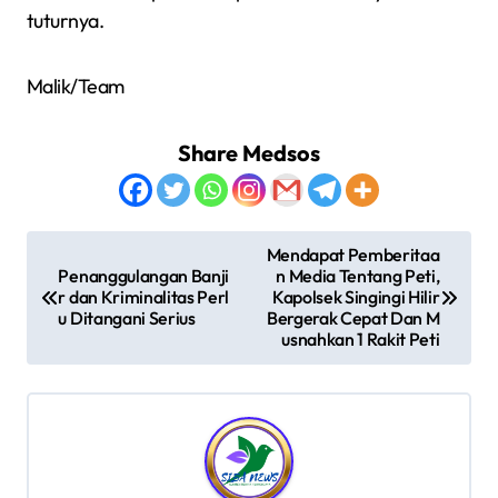
tuturnya.
Malik/Team
Share Medsos
N
Mendapat Pemberitaa
Penanggulangan Banji
n Media Tentang Peti,
a
r dan Kriminalitas Perl
Kapolsek Singingi Hilir
v
u Ditangani Serius
Bergerak Cepat Dan M
usnahkan 1 Rakit Peti
i
g
a
s